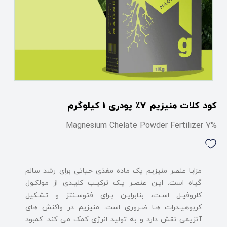
کود کلات منیزیم 7٪ پودری 1 کیلوگرم
7% Magnesium Chelate Powder Fertilizer
ﻣﺰاﯾﺎ ﻋﻨﺼﺮ ﻣﻨﯿﺰﯾﻢ ﯾﮏ ﻣﺎده ﻣﻐﺬى ﺣﯿﺎﺗﻰ ﺑﺮاى رﺷﺪ ﺳﺎﻟﻢ
ﮔﯿﺎه اﺳﺖ. اﯾـﻦ ﻋﻨﺼـﺮ ﯾـﮏ ﺗﺮﮐﯿـﺐ ﮐﻠﯿـﺪى از ﻣﻮﻟﮑـﻮل
ﮐﻠﺮوﻓﯿـﻞ اﺳـﺖ، ﺑﻨﺎﺑﺮاﯾـﻦ ﺑـﺮاى ﻓﺘﻮﺳـﻨﺘﺰ و ﺗﺸـﮑﯿﻞ
ﮐﺮﺑﻮﻫﯿـﺪرات ﻫـﺎ ﺿـﺮورى اﺳﺖ. ﻣﻨﯿﺰﯾﻢ در واﮐﻨﺶ ﻫﺎى
آﻧﺰﯾﻤﻰ ﻧﻘﺶ دارد و ﺑﻪ ﺗﻮﻟﯿﺪ اﻧﺮژى ﮐﻤﮏ ﻣﻰ ﮐﻨﺪ. ﮐﻤﺒﻮد