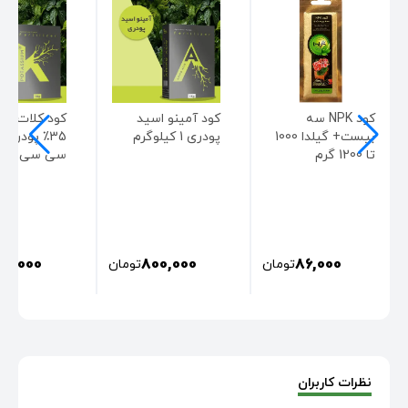
کود NPK سه
کود آمینو اسید
کود کلات پت
بیست+ گیلدا 1000
پودری 1 کیلوگرم
٪
تا 1200 گرم
سی سی
00,000
800,000
86,000
تومان
تومان
نظرات کاربران