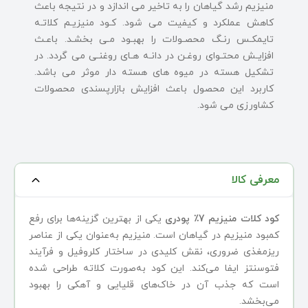
ﻣﻨﯿﺰﯾﻢ رﺷﺪ ﮔﯿﺎﻫﺎن را ﺑﻪ ﺗﺎﺧﯿﺮ ﻣﻰ اﻧﺪازد و در ﻧﺘﯿﺠﻪ ﺑﺎﻋﺚ
ﮐﺎﻫﺶ ﻋﻤﻠﮑﺮد و ﮐﯿﻔﯿﺖ ﻣﻰ ﺷﻮد. ﮐـﻮد ﻣﻨﯿﺰﯾـﻢ ﮐﻼﺗـﻪ
ﺗﺎﯾﻤﮑـﺲ رﻧـﮓ ﻣﺤﺼـﻮﻻت را ﺑﻬﺒـﻮد ﻣـﻰ ﺑﺨﺸـﺪ. ﺑﺎﻋـﺚ
اﻓﺰاﯾـﺶ ﻣﺤﺘـﻮاى روﻏـﻦ در داﻧـﻪ ﻫـﺎى روﻏﻨـﻰ می گردد. در
ﺗﺸﮑﯿﻞ ﻫﺴﺘﻪ در ﻣﯿﻮه ﻫﺎى ﻫﺴﺘﻪ دار ﻣﻮﺛﺮ ﻣﻰ ﺑﺎﺷﺪ.
ﮐﺎرﺑﺮد اﯾﻦ ﻣﺤﺼﻮل ﺑﺎﻋﺚ اﻓﺰاﯾﺶ ﺑﺎزارﭘﺴﻨﺪى ﻣﺤﺼﻮﻻت
ﮐﺸﺎورزى ﻣﻰ ﺷﻮد.
معرفی کالا
کود کلات منیزیم 7٪ پودری
یکی از بهترین گزینه‌ها برای رفع
کمبود منیزیم در گیاهان است. منیزیم به‌عنوان یکی از عناصر
ریزمغذی ضروری، نقش کلیدی در ساختار کلروفیل و فرآیند
فتوسنتز ایفا می‌کند. این کود به‌صورت کلاته طراحی شده
است که جذب آن در خاک‌های قلیایی و آهکی را بهبود
می‌بخشد.