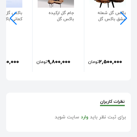
باکس گل شعله
جام گل ارکیده
باکس گل رن
عشق باکس گل
باکس گل
کمانی باکس
,250,000
9,800,000
2,500,000
تومان
تومان
نظرات کاربران
برای ثبت نظر باید
وارد
سایت شوید