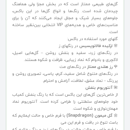
گل‌های طبیعی ممتاز است که در بخش مجزا ولی هماهنگ
چیدمان شده است. رنگ‌ها و انواع گل‌ها در این باکس،
جلوه‌های بسیار شیک و مجلل ایجاد می‌کنند که آن را برای
مناسبت‌های خاص و هدیه‌های VIP انتخابی بین‌نظیر ساخته
است.
گلهای مورد استفاده در باکس:
🌸
ارکیده فالانوپسیس
در رنگهای ز
در رنگ‌های زرد، سفید و بنفش روشن – گل‌هایی اصیل،
لاکچری و بادوام که نماد زیبایی، ظرافت و شکوه هستند.
🌹
رز هلندی ممتاز
در رنگ‌های مت
در رنگ‌های متنوع شامل سفید، کرم، یاسی، تصویری روشن و
پررنگ – نماد عشق، لطافت، آرامش و احترام.
🌺
آنتوریوم بنفش
از خاص‌ترین گل‌های این باکس است که با رنگ بنفش کمیاب
خود جلوه‌های سلطنتی را طراحی کرده است. آنتوریوم نماد
مهمان‌نوازی و شکوه است.
🌼
گل میمون (Snapdragon)
با فرم خاص و حالت ایملایم که
باعث تنوع در بافت و فرم این می
با فرم خاص و حالت حالت، در رنگ‌های زرد و رنگی ملایم که